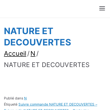
Suivre Colis - Suivre
Annuaire
Commande
NATURE ET
DECOUVERTES
Accueil
N
NATURE ET DECOUVERTES
Publié dans
N
Étiqueté
Suivre commande NATURE ET DECOUVERTES –