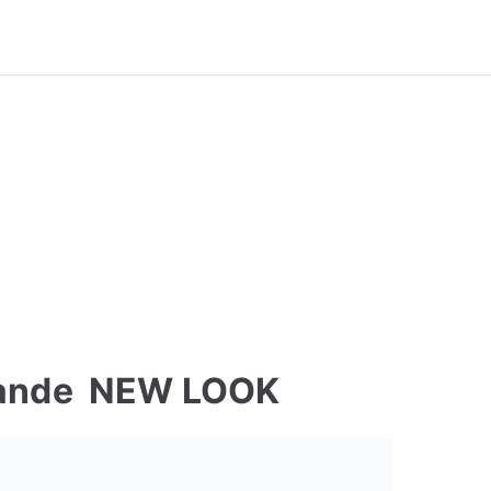
ivre Commande
mande NEW LOOK