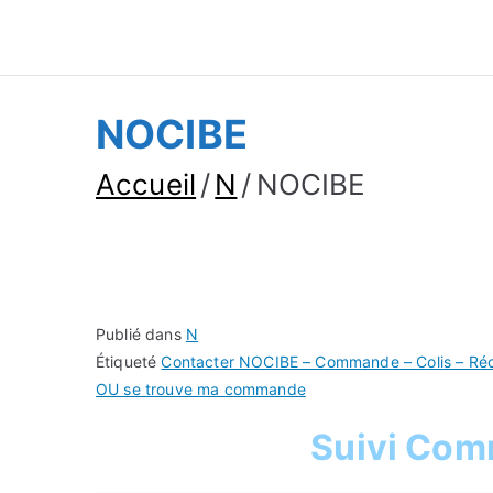
Suivre Colis - Su
Annuaire
NOCIBE
Accueil
N
NOCIBE
Publié dans
N
Étiqueté
Contacter NOCIBE – Commande – Colis – Récl
OU se trouve ma commande
Suivi Co