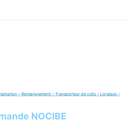
ivre Commande
amation – Renseignement – Transporteur de colis – Livraison –
mmande NOCIBE