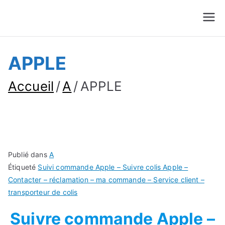
Suivre Colis - Suivre
Annuaire
Commande
APPLE
Accueil
A
APPLE
Publié dans
A
Étiqueté
Suivi commande Apple – Suivre colis Apple –
Contacter – réclamation – ma commande – Service client –
transporteur de colis
Suivre commande Apple –