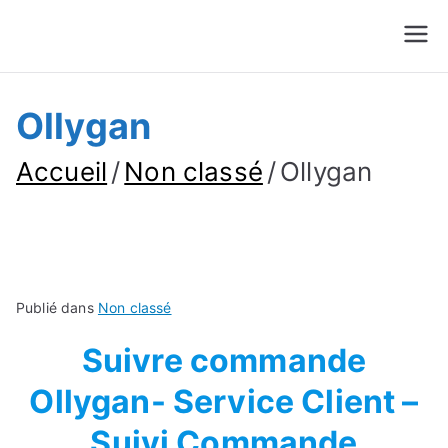
Suivre Colis - Suivre
Annuaire
Commande
Ollygan
Accueil
Non classé
Ollygan
Publié dans
Non classé
Suivre commande
Ollygan- Service Client –
Suivi Commande