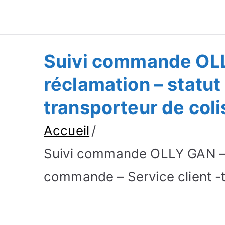
Suivre Colis - Su
Annuaire
Suivi commande OLLY
réclamation – statu
transporteur de coli
Accueil
Suivi commande OLLY GAN – S
commande – Service client -t