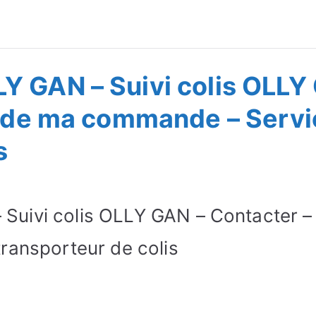
ivre Commande
 GAN – Suivi colis OLLY 
t de ma commande – Servic
s
uivi colis OLLY GAN – Contacter – 
ransporteur de colis