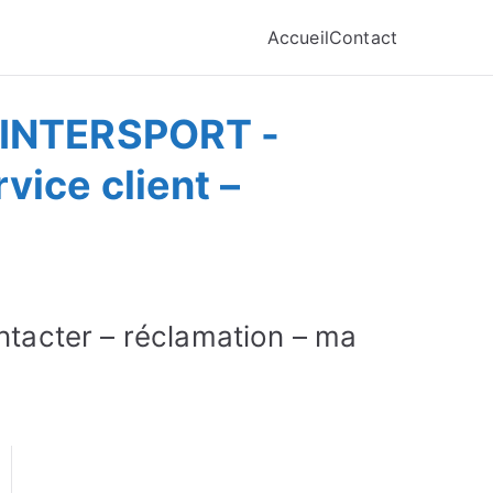
Accueil
Contact
 INTERSPORT -
ice client –
acter – réclamation – ma