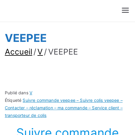
Suivre Colis - Suivre
Annuaire
Commande
VEEPEE
Accueil
V
VEEPEE
Publié dans
V
Étiqueté
Suivre commande veepee – Suivre colis veepee –
Contacter – réclamation – ma commande – Service client –
transporteur de colis
Suivre commande