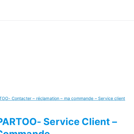
ivre Commande
OO- Contacter – réclamation – ma commande – Service client
ARTOO- Service Client –
 Commande