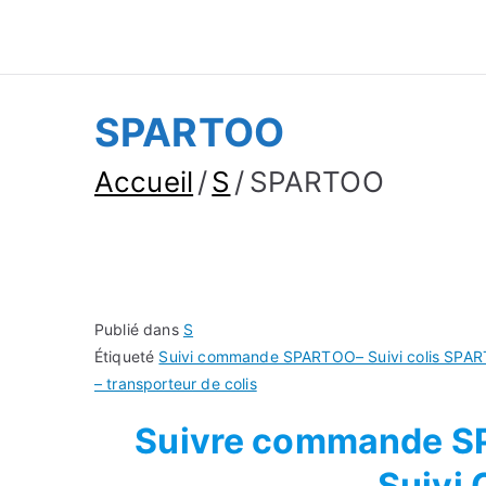
Suivre Colis - Su
Annuaire
SPARTOO
Accueil
S
SPARTOO
Publié dans
S
Étiqueté
Suivi commande SPARTOO– Suivi colis SPART
– transporteur de colis
Suivre commande SP
Suivi