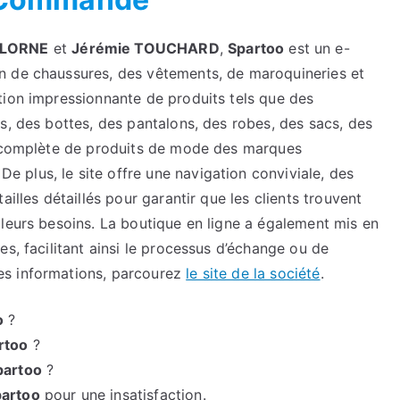
 LORNE
et
Jérémie TOUCHARD
,
Spartoo
est un e-
n de chaussures, des vêtements, de maroquineries et
tion impressionnante de produits tels que des
s, des bottes, des pantalons, des robes, des sacs, des
me complète de produits de mode des marques
plus, le site offre une navigation conviviale, des
illes détaillés pour garantir que les clients trouvent
 leurs besoins. La boutique en ligne a également mis en
s, facilitant ainsi le processus d’échange ou de
es informations, parcourez
le site de la société
.
o
?
rtoo
?
partoo
?
artoo
pour une insatisfaction.