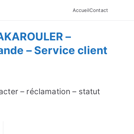
Accueil
Contact
YAKAROULER –
nde – Service client
er – réclamation – statut