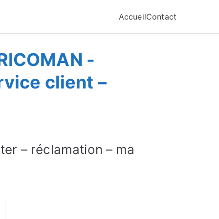
Accueil
Contact
BRICOMAN -
ice client –
er – réclamation – ma